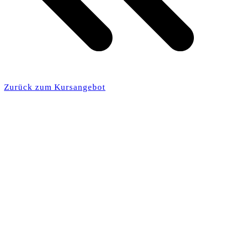
Zurück zum Kursangebot
Die académieeigene Online-Lernplattform bietet
allen Schülerinnen und Schülern der Académie Mme